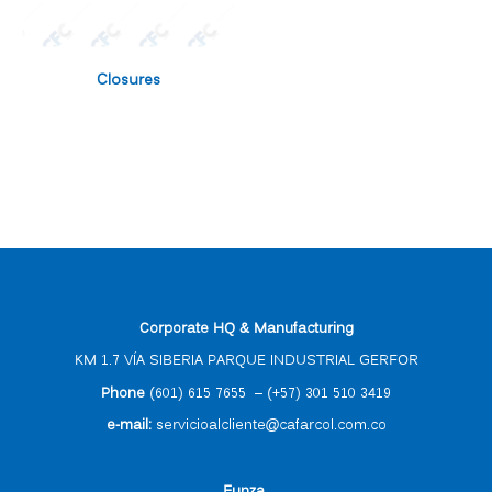
Closures
Corporate HQ & Manufacturing
KM 1.7 VÍA SIBERIA PARQUE INDUSTRIAL GERFOR
Phone
(601) 615 7655
–
(
+57) 301 510 3419
e-mail
:
servicioalcliente@cafarcol.com.co
F
unza