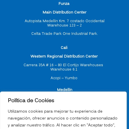
F
unza
Main Distribution Center
Autopista Medellín Km. 7 costado Occidental
Warehouse 123 – 2
Celta Trade Park One Industrial Park.
C
ali
Western Regional Distribution Center
Carrera 35A # 16 – 80
El Cortijo Warehouses
Warehouse 6.1
Acopi – Yumbo
M
edellín
Política de Cookies
Antioquia Regional Distribution Center
Utilizamos cookies para mejorar tu experiencia de
navegación, ofrecer anuncios o contenido personalizado
Carrera 55 # 77 -17
y analizar nuestro tráfico. Al hacer clic en "Aceptar todo",