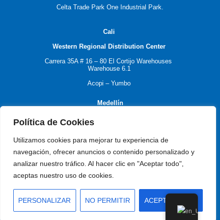
Celta Trade Park One Industrial Park.
C
ali
Western Regional Distribution Center
Carrera 35A # 16 – 80
El Cortijo Warehouses
Warehouse 6.1
Acopi – Yumbo
M
edellín
Política de Cookies
Antioquia Regional Distribution Center
Utilizamos cookies para mejorar tu experiencia de
navegación, ofrecer anuncios o contenido personalizado y
Carrera 55 # 77 -17
analizar nuestro tráfico. Al hacer clic en "Aceptar todo",
aceptas nuestro uso de cookies.
Itagüí – Antioquia
PERSONALIZAR
NO PERMITIR
ACEPTAR TODO