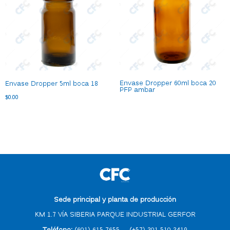
Envase Dropper 60ml boca 20
Envase Dropper 5ml boca 18
PFP ambar
$
0.00
Sede principal y planta de producción
KM 1.7 VÍA SIBERIA PARQUE INDUSTRIAL GERFOR
Teléfono:
(601) 615 7655
–
(
+57) 301 510 3419