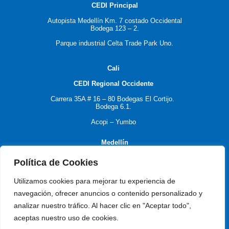
CEDI Principal
Autopista Medellín Km. 7 costado Occidental
Bodega 123 – 2.
Parque industrial Celta Trade Park Uno.
C
ali
CEDI Regional Occidente
Carrera 35A # 16 – 80
Bodegas El Cortijo.
Bodega 6.1.
Acopi – Yumbo
M
edellín
Política de Cookies
CEDI Regional Antioquia
Utilizamos cookies para mejorar tu experiencia de
navegación, ofrecer anuncios o contenido personalizado y
Carrera 55 # 77 -17
analizar nuestro tráfico. Al hacer clic en "Aceptar todo",
aceptas nuestro uso de cookies.
Itagüí – Antioquia