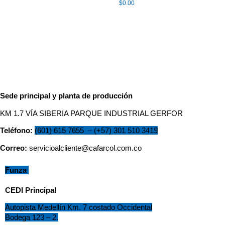
$
0.00
Sede principal y planta de producción
KM 1.7 VÍA SIBERIA PARQUE INDUSTRIAL GERFOR
Teléfono:
(601) 615 7655
–
(
+57) 301 510 3419
Correo
:
servicioalcliente@cafarcol.com.co
F
unza
CEDI Principal
Autopista Medellín Km. 7 costado Occidental
Bodega 123 – 2.