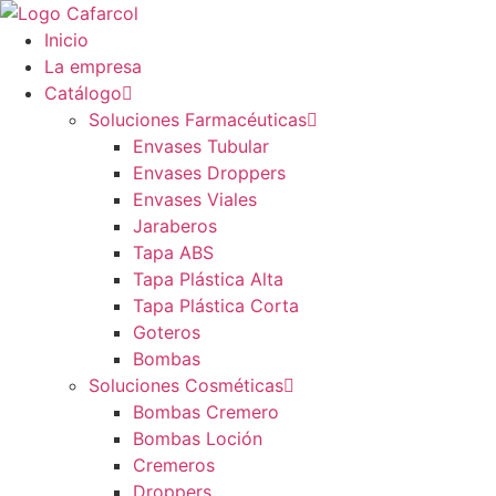
Saltar
al
Inicio
contenido
La empresa
Catálogo
Soluciones Farmacéuticas
Envases Tubular
Envases Droppers
Envases Viales
Jaraberos
Tapa ABS
Tapa Plástica Alta
Tapa Plástica Corta
Goteros
Bombas
Soluciones Cosméticas
Bombas Cremero
Bombas Loción
Cremeros
Droppers