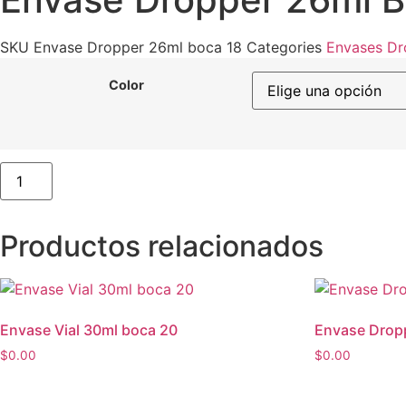
SKU
Envase Dropper 26ml boca 18
Categories
Envases Dr
Color
Envase
Dropper
26ml
boca
18
Productos relacionados
cantidad
Envase Vial 30ml boca 20
Envase Drop
$
0.00
$
0.00