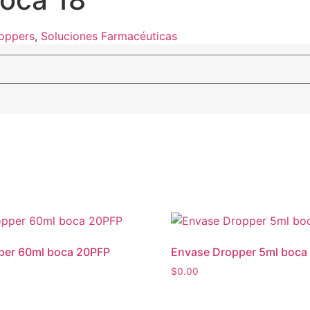
oppers
,
Soluciones Farmacéuticas
per 60ml boca 20PFP
Envase Dropper 5ml boca
$
0.00
Este
producto