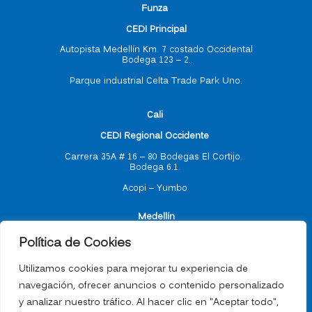
F
unza
CEDI Principal
Autopista Medellín Km. 7 costado Occidental
Bodega 123 – 2.
Parque industrial Celta Trade Park Uno.
C
ali
CEDI Regional Occidente
Carrera 35A # 16 – 80
Bodegas El Cortijo.
Bodega 6.1.
Acopi – Yumbo
M
edellín
Política de Cookies
CEDI Regional Antioquia
Utilizamos cookies para mejorar tu experiencia de
navegación, ofrecer anuncios o contenido personalizado
Carrera 55 # 77 -17
y analizar nuestro tráfico. Al hacer clic en "Aceptar todo",