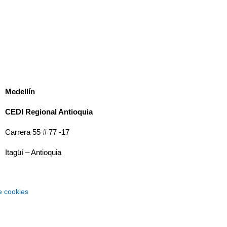
M
edellín
CEDI Regional Antioquia
Carrera 55 # 77 -17
Itagüí – Antioquia
e cookies