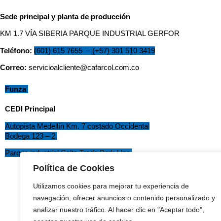
Sede principal y planta de producción
KM 1.7 VÍA SIBERIA PARQUE INDUSTRIAL GERFOR
Teléfono:
(601) 615 7655
–
(
+57) 301 510 3419
Correo
:
servicioalcliente@cafarcol.com.co
F
unza
CEDI Principal
Autopista Medellín Km. 7 costado Occidental
Bodega 123 – 2.
Parque industrial Celta Trade Park Uno.
Política de Cookies
Utilizamos cookies para mejorar tu experiencia de
Política
navegación, ofrecer anuncios o contenido personalizado y
analizar nuestro tráfico. Al hacer clic en "Aceptar todo",