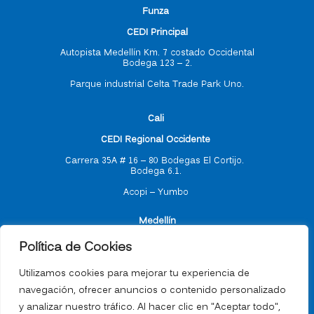
F
unza
CEDI Principal
Autopista Medellín Km. 7 costado Occidental
Bodega 123 – 2.
Parque industrial Celta Trade Park Uno.
C
ali
CEDI Regional Occidente
Carrera 35A # 16 – 80
Bodegas El Cortijo.
Bodega 6.1.
Acopi – Yumbo
M
edellín
Política de Cookies
CEDI Regional Antioquia
Utilizamos cookies para mejorar tu experiencia de
navegación, ofrecer anuncios o contenido personalizado
Carrera 55 # 77 -17
y analizar nuestro tráfico. Al hacer clic en "Aceptar todo",