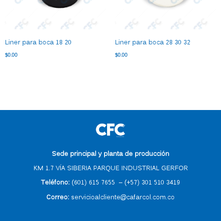
Liner para boca 18 20
Liner para boca 28 30 32
$
0.00
$
0.00
Sede principal y planta de producción
KM 1.7 VÍA SIBERIA PARQUE INDUSTRIAL GERFOR
Teléfono:
(601) 615 7655
–
(
+57) 301 510 3419
Correo
:
servicioalcliente@cafarcol.com.co