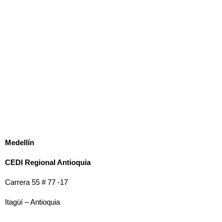
M
edellín
CEDI Regional Antioquia
Carrera 55 # 77 -17
Itagüí – Antioquia