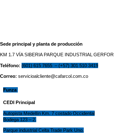
Sede principal y planta de producción
KM 1.7 VÍA SIBERIA PARQUE INDUSTRIAL GERFOR
Teléfono:
(601) 615 7655
–
(
+57) 301 510 3419
Correo
:
servicioalcliente@cafarcol.com.co
F
unza
CEDI Principal
Autopista Medellín Km. 7 costado Occidental
Bodega 123 – 2.
Parque industrial Celta Trade Park Uno.