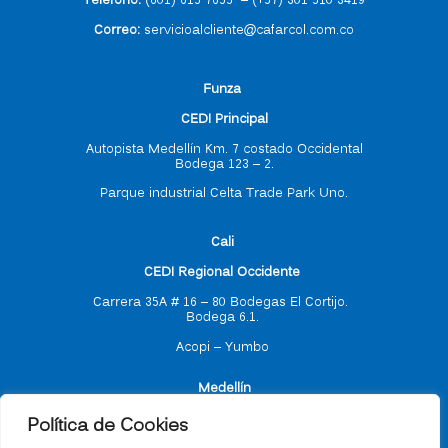
Teléfono:
(601) 615 7655
–
(
+57) 301 510 3419
Correo
:
servicioalcliente@cafarcol.com.co
F
unza
CEDI Principal
Autopista Medellín Km. 7 costado Occidental
Bodega 123 – 2.
Parque industrial Celta Trade Park Uno.
C
ali
CEDI Regional Occidente
Carrera 35A # 16 – 80
Bodegas El Cortijo.
Bodega 6.1.
Acopi – Yumbo
M
edellín
Política de Cookies
CEDI Regional Antioquia